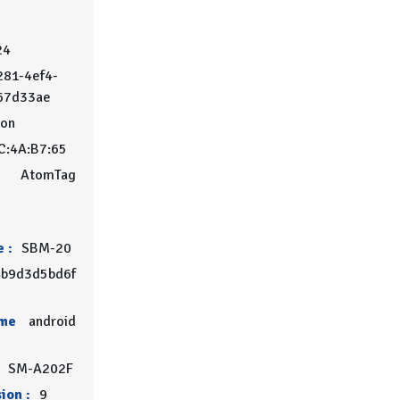
24
81-4ef4-
67d33ae
on
C:4A:B7:65
AtomTag
 :
SBM-20
b9d3d5bd6f
rme
android
SM-A202F
ion :
9