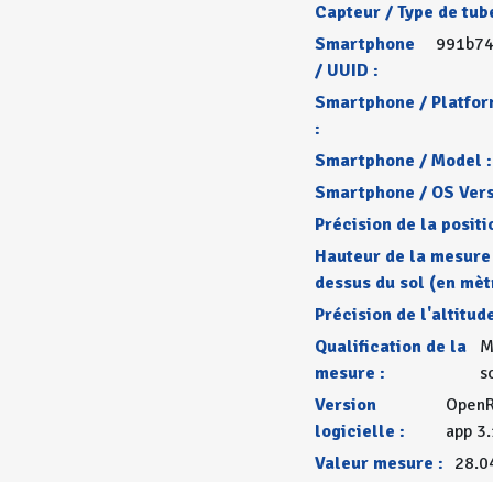
Capteur / Type de tube
Smartphone
991b74
/ UUID :
Smartphone / Platfo
:
Smartphone / Model :
Smartphone / OS Vers
Précision de la positi
Hauteur de la mesure
dessus du sol (en mèt
Précision de l'altitude
Qualification de la
M
mesure :
s
Version
OpenR
logicielle :
app 3.
Valeur mesure :
28.0