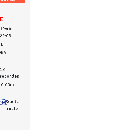
E
 février
 22:05
31
964
12
secondes
0.00m
:
Sur la
route