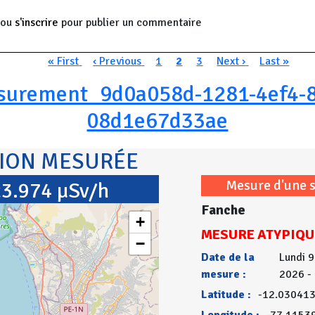
ou
s'inscrire
pour publier un commentaire
n
Première page
Page précédente
Page
Page courante
Page
Page suivante
Dernière p
« First
‹ Previous
1
2
3
Next ›
Last »
surement_9d0a058d-1281-4ef4-8
08d1e67d33ae
TION MESURÉE
Mesure d'une 
3.974 µSv/h
Fanche
+
MESURE ATYPIQU
−
Date de la
Lundi 9
mesure :
2026 -
Latitude :
-12.03041