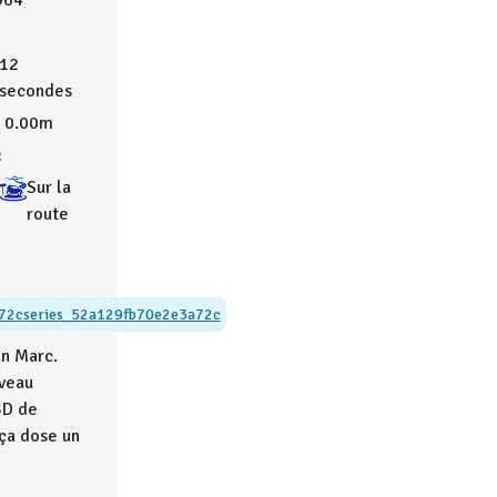
964
12
secondes
0.00m
:
Sur la
route
72c
series_52a129fb70e2e3a72c
an Marc.
veau
3D de
ça dose un