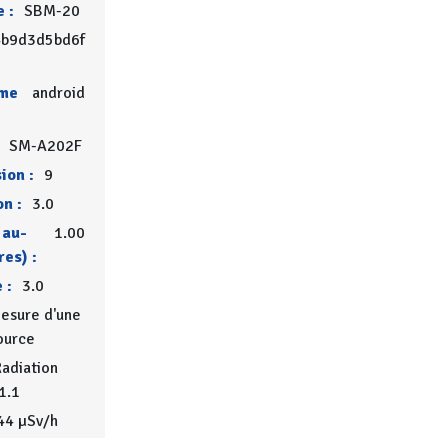
 :
SBM-20
b9d3d5bd6f
rme
android
SM-A202F
ion :
9
on :
3.0
 au-
1.00
res) :
 :
3.0
esure d'une
ource
adiation
1.1
44 µSv/h