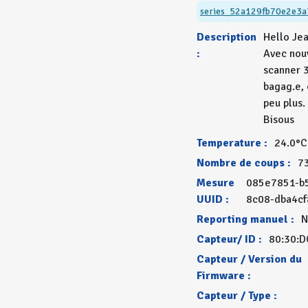
series_52a129fb70e2e3a
Description
Hello Je
:
Avec nou
scanner 
bagag.e, 
peu plus.
Bisous
Temperature :
24.0°C
Nombre de coups :
7
Mesure
085e7851-b
UUID :
8c08-dba4c
Reporting manuel :
N
Capteur/ ID :
80:30:D
Capteur / Version du
Firmware :
Capteur / Type :