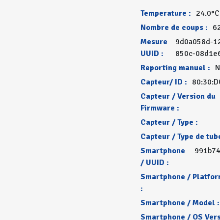
Temperature :
24.0°C
Nombre de coups :
6
Mesure
9d0a058d-12
UUID :
850c-08d1e
Reporting manuel :
N
Capteur/ ID :
80:30:D
Capteur / Version du
Firmware :
Capteur / Type :
Capteur / Type de tube
Smartphone
991b74
/ UUID :
Smartphone / Platfo
:
Smartphone / Model :
Smartphone / OS Vers