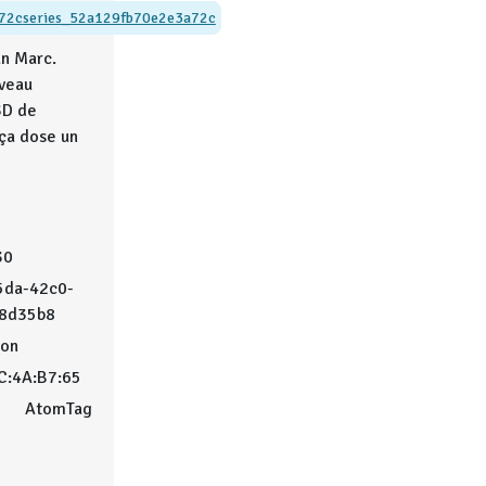
72c
series_52a129fb70e2e3a72c
an Marc.
veau
3D de
ça dose un
30
5da-42c0-
f8d35b8
on
C:4A:B7:65
AtomTag