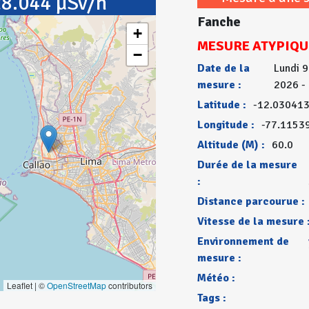
8.044 µSv/h
Fanche
+
MESURE ATYPIQU
−
Date de la
Lundi 9
mesure :
2026 -
Latitude :
-12.03041
Longitude :
-77.1153
Altitude (M) :
60.0
Durée de la mesure
:
Distance parcourue :
Vitesse de la mesure 
Environnement de
mesure :
Météo :
Leaflet | ©
OpenStreetMap
contributors
Tags :