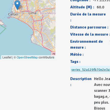
Longitude :
-77.1153
Altitude (M) :
60.0
Durée de la mesure
:
Distance parcourue :
Vitesse de la mesure 
Environnement de
mesure :
Météo :
Leaflet | ©
OpenStreetMap
contributors
Tags :
series_52a129fb70e2e3a
Description
Hello Je
:
Avec nou
scanner 
bagag.e, 
peu plus.
Bisous